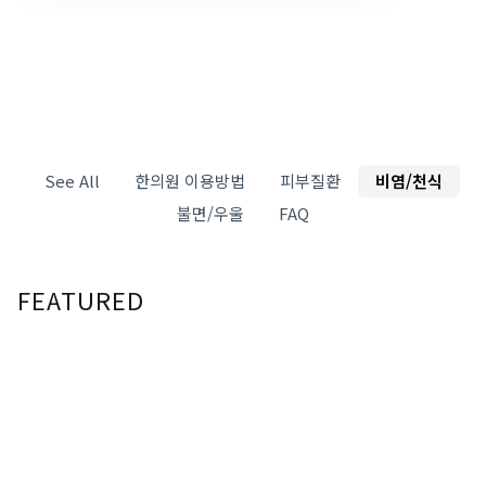
See All
한의원 이용방법
피부질환
비염/천식
불면/우울
FAQ
FEATURED